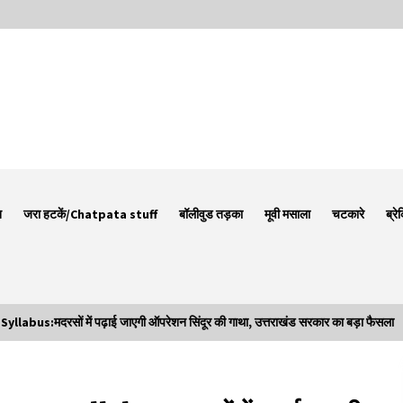
न
जरा हटकें/Chatpata stuff
बॉलीवुड तड़का
मूवी मसाला
चटकारे
ब्रे
us:मदरसों में पढ़ाई जाएगी ऑपरेशन सिंदूर की गाथा, उत्तराखंड सरकार का बड़ा फैसला
Thought Of The Day 7 September