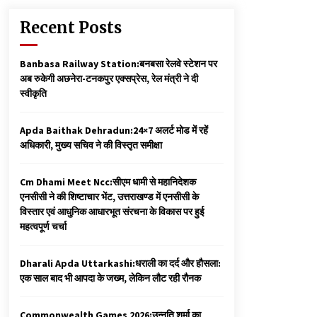
Recent Posts
Banbasa Railway Station:बनबसा रेलवे स्टेशन पर
अब रुकेगी अछनेरा-टनकपुर एक्सप्रेस, रेल मंत्री ने दी
स्वीकृति
Apda Baithak Dehradun:24×7 अलर्ट मोड में रहें
अधिकारी, मुख्य सचिव ने की विस्तृत समीक्षा
Cm Dhami Meet Ncc:सीएम धामी से महानिदेशक
एनसीसी ने की शिष्टाचार भेंट, उत्तराखण्ड में एनसीसी के
विस्तार एवं आधुनिक आधारभूत संरचना के विकास पर हुई
महत्वपूर्ण चर्चा
Dharali Apda Uttarkashi:धराली का दर्द और हौसला:
एक साल बाद भी आपदा के जख्म, लेकिन लौट रही रौनक
Commonwealth Games 2026:उन्नति शर्मा का