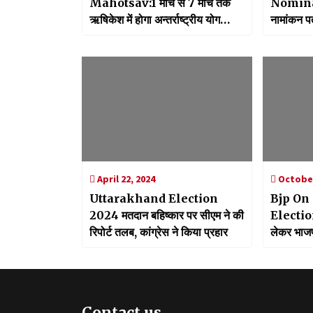
Mahotsav:1 मार्च से 7 मार्च तक
Nominati
ऋषिकेश में होगा अन्तर्राष्ट्रीय योग
नामांकन पत्
महोत्सव, सीएम धामी करेंगे उद्घाटन
202 नामां
April 22, 2024
October
Uttarakhand Election
Bjp On
2024 मतदान बहिष्कार पर सीएम ने की
Election
रिपोर्ट तलब, कांग्रेस ने किया प्रहार
लेकर भाजपा
करेगी बीजे
Contact us