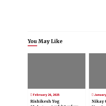
You May Like
February 26, 2025
January
Rishikesh Yog
Nikay 