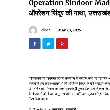
Operation Sindoor Madarsa
मदरसों का नाम अब्दुल कलाम के नाम पर रखने की घोषणा
December 18, 2023
ऑपरेशन सिंदूर की गाथा, उत्तराख
Thought Of The Day 18 May
May 18, 2022
Editor1
May 20, 2025
Thought Of The Day 14 May
May 14, 2022
Thought Of The Day 11 May
May 11, 2022
पाकिस्तान की कायराना हरकत के जवाब में भारतीय सेना का पराक्रम ऑ
मदरसों में अब छात्र-छात्राओं को ऑपरेशन सिंदूर’ के बारे में पढ़ाया ज
से परिचित हों। फैसले को लेकर मुख्यमंत्री पुष्कर सिंह धामी ने कहा कि सभ
के नौजवानों को गौरव महसूस हो सके । उन्होंने कहा प्रधानमंत्री नरेंद
मिटा दिया जाएगा।
Posted in
उत्तराखंड
,
राजनीति