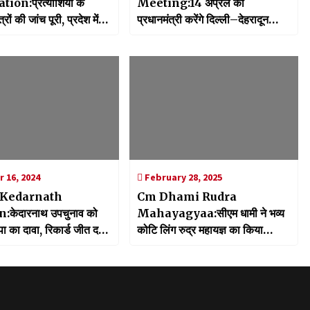
on:प्रत्याशियों के
Meeting:14 अप्रैल को
रों की जांच पूरी, प्रदेश में
प्रधानमंत्री करेंगे दिल्ली–देहरादून
कन निरस्त
इकोनॉमिक कॉरिडोर का शुभारम्भ, सीएम
धामी ने तैयारियों को लेकर की
उच्चस्तरीय बैठक
 16, 2024
February 28, 2025
 Kedarnath
Cm Dhami Rudra
:केदारनाथ उपचुनाव को
Mahayagyaa:सीएम धामी ने भव्य
 का दावा, रिकार्ड जीत दर्ज
कोटि लिंग रुद्र महायज्ञ का किया
पी
शुभारंभ, 151 विद्वान् वेदपाठी ब्राह्मण
करेंगे भगवान शिव का अभिषेक