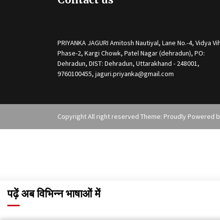
PRIYANKA JAGURI Amitosh Nautiyal, Lane No.-4, Vidya Vih
Phase-2, Kargi Chowk, Patel Nagar (dehradun), PO:
Dehradun, DIST: Dehradun, Uttarakhand - 248001,
9760100455, jaguri.priyanka@gmail.com
Copyright All right reserved Theme: Proudly Powered 
पढ़ें अब विभिन्न भाषाओं में