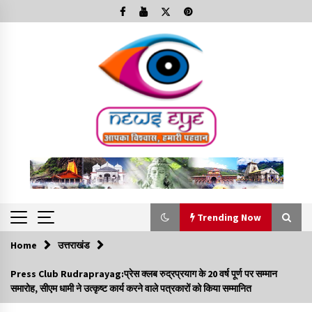
Skip
to
content
Trending Now
Home
उत्तराखंड
Trending Now
Press Club Rudraprayag:प्रेस क्लब रुद्रप्रयाग के 20 वर्ष पूर्ण पर सम्मान
समारोह, सीएम धामी ने उत्कृष्ट कार्य करने वाले पत्रकारों को किया सम्मानित
Minorities Rights Day : विश्व अल्पसंख्यक अधिकार दिवस
कार्यक्रम में शामिल हुए सीएम,आधुनिक मदरसों का नाम अब्दुल कलाम के नाम