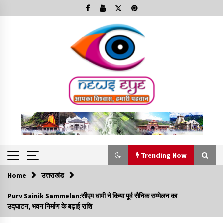
Skip
to
content
Trending Now
Home
उत्तराखंड
Trending Now
Purv Sainik Sammelan:सीएम धामी ने किया पूर्व सैनिक सम्मेलन का
उद्घाटन, भवन निर्माण के बढ़ाई राशि
Minorities Rights Day : विश्व अल्पसंख्यक अधिकार दिवस
कार्यक्रम में शामिल हुए सीएम,आधुनिक मदरसों का नाम अब्दुल कलाम के नाम