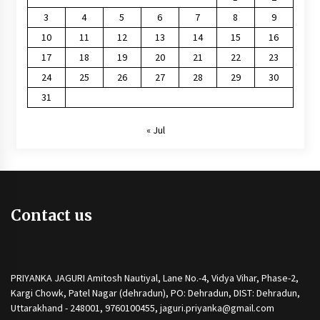
3
4
5
6
7
8
9
10
11
12
13
14
15
16
17
18
19
20
21
22
23
24
25
26
27
28
29
30
31
« Jul
Contact us
PRIYANKA JAGURI Amitosh Nautiyal, Lane No.-4, Vidya Vihar, Phase-2,
Kargi Chowk, Patel Nagar (dehradun), PO: Dehradun, DIST: Dehradun,
Uttarakhand - 248001, 9760100455, jaguri.priyanka@gmail.com