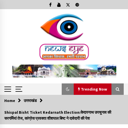
Skip
to
content
Trending Now
Home
उत्तराखंड
Trending Now
Shispal Bisht Ticket Kedarnath Election:केदारनाथ उपचुनाव की
सरगर्मियां तेज, कांग्रेस प्रवक्ता शीशपाल बिष्ट ने दावेदारी की पेश
Minorities Rights Day : विश्व अल्पसंख्यक अधिकार दिवस
कार्यक्रम में शामिल हुए सीएम,आधुनिक मदरसों का नाम अब्दुल कलाम के नाम