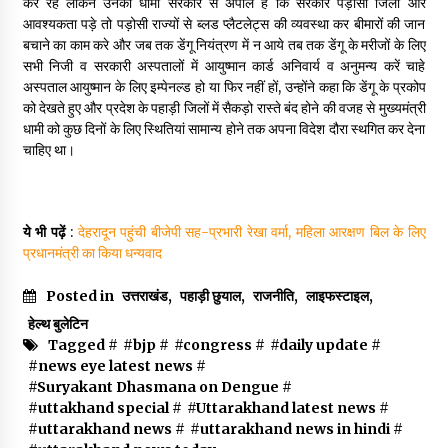
कर रहे लेकिन उनकी धामी सरकार से अपील है कि सरकार पड़ोसी जिलों और
May 10, 2022
आवश्यकता पड़े तो पड़ोसी राज्यों से ब्लड प्लैटलेट्स की व्यवस्था कर बीमारों की जान
बचाने का काम करे और जब तक डेंगू नियंत्रण में न आये तब तक डेंगू के मरीजों के लिए
सभी निजी व सरकारी अस्पतालों में आयुष्मान कार्ड अनिवार्य व अनुमन्य करें चाहे
Thought Of The Day 9 May
अस्पताल आयुष्मान के लिए इम्पेनल्ड हो या फिर नहीं हों, उन्होंने कहा कि डेंगू के प्रकोप
May 9, 2022
को देखते हुए और प्रदेश के पहाड़ी जिलों में सैकड़ो रास्ते बंद होने की वजह से मुख्यमंत्री
धामी को कुछ दिनों के लिए स्थितियां सामान्य होने तक अपना विदेश दौरा स्थगित कर देना
चाहिए था।
ये भी पढ़ें
:
देहरादून पहुंची बीजेपी सह-प्रभारी रेखा वर्मा, महिला आरक्षण बिल के लिए
प्रधानमंत्री का किया धन्यवाद
Posted in
उत्तराखंड
,
पहाड़ी छुयाल
,
राजनीति
,
लाइफस्टाइल
,
हेल्थ बुलेटिन
Tagged #
#bjp
#
#congress
#
#daily update
#
#news eye latest news
#
#Suryakant Dhasmana on Dengue
#
#uttakhand special
#
#Uttarakhand latest news
#
#uttarakhand news
#
#uttarakhand news in hindi
#