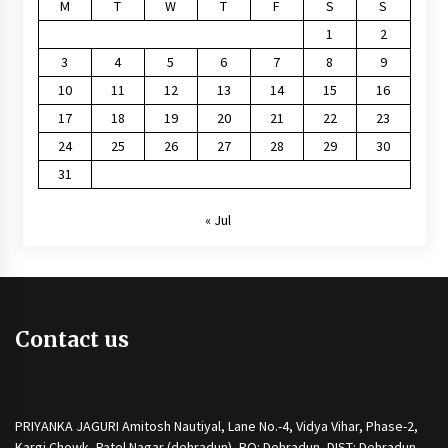
M
T
W
T
F
S
S
1
2
3
4
5
6
7
8
9
10
11
12
13
14
15
16
17
18
19
20
21
22
23
24
25
26
27
28
29
30
31
« Jul
Contact us
PRIYANKA JAGURI Amitosh Nautiyal, Lane No.-4, Vidya Vihar, Phase-2,
Kargi Chowk, Patel Nagar (dehradun), PO: Dehradun, DIST: Dehradun,