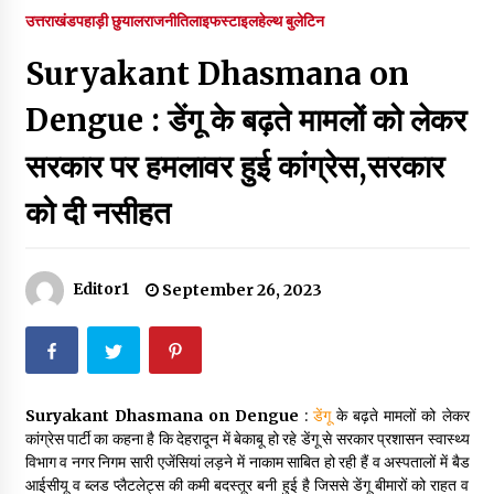
पर रखने की घोषणा
उत्तराखंड
पहाड़ी छुयाल
राजनीति
लाइफस्टाइल
हेल्थ बुलेटिन
December 18, 2023
Suryakant Dhasmana on
Thought Of The Day 7 September
September 7, 2023
Dengue : डेंगू के बढ़ते मामलों को लेकर
सरकार पर हमलावर हुई कांग्रेस,सरकार
Thought Of The Day 6 September
को दी नसीहत
September 6, 2023
Thought Of The Day 18 May
Editor1
September 26, 2023
May 18, 2022
Thought Of The Day 17 May
May 17, 2022
Suryakant Dhasmana on Dengue
:
डेंगू
के बढ़ते मामलों को लेकर
कांग्रेस पार्टी का कहना है कि देहरादून में बेकाबू हो रहे डेंगू से सरकार प्रशासन स्वास्थ्य
विभाग व नगर निगम सारी एजेंसियां लड़ने में नाकाम साबित हो रही हैं व अस्पतालों में बैड
Thought Of The Day 16 May
आईसीयू व ब्लड प्लैटलेट्स की कमी बदस्तूर बनी हुई है जिससे डेंगू बीमारों को राहत व