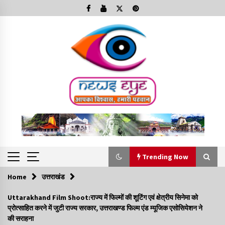
Skip
to
content
Trending Now
Home
उत्तराखंड
Trending Now
Uttarakhand Film Shoot:राज्य में फिल्मों की शूटिंग एवं क्षेत्रीय सिनेमा को
प्रोत्साहित करने में जुटी राज्य सरकार, उत्तराखण्ड फिल्म एंड म्यूजिक एसोसियेशन ने
Minorities Rights Day : विश्व अल्पसंख्यक अधिकार दिवस
की सराहना
कार्यक्रम में शामिल हुए सीएम,आधुनिक मदरसों का नाम अब्दुल कलाम के नाम