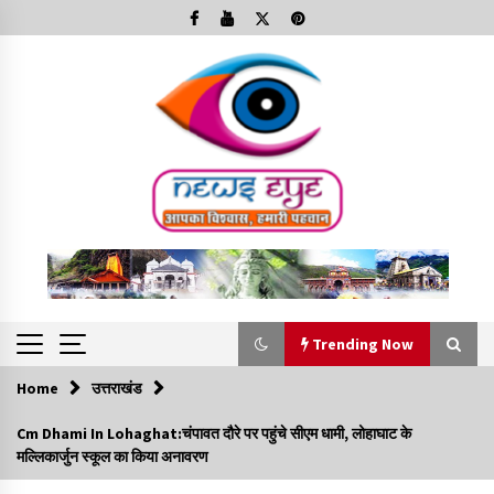
Skip
to
content
Trending Now
Home
उत्तराखंड
Trending Now
Cm Dhami In Lohaghat:चंपावत दौरे पर पहुंचे सीएम धामी, लोहाघाट के
मल्लिकार्जुन स्कूल का किया अनावरण
Minorities Rights Day : विश्व अल्पसंख्यक अधिकार दिवस
कार्यक्रम में शामिल हुए सीएम,आधुनिक मदरसों का नाम अब्दुल कलाम के नाम