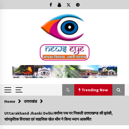
Skip
to
content
Trending Now
Home
उत्तराखंड
Trending Now
Uttarakhand Jhanki Delhi:कर्तव्य पथ पर निकली उत्तराखण्ड की झांकी,
सांस्कृतिक विरासत एवं साहसिक खेल थीम ने किया ध्यान आकर्षित
Minorities Rights Day : विश्व अल्पसंख्यक अधिकार दिवस
कार्यक्रम में शामिल हुए सीएम,आधुनिक मदरसों का नाम अब्दुल कलाम के नाम