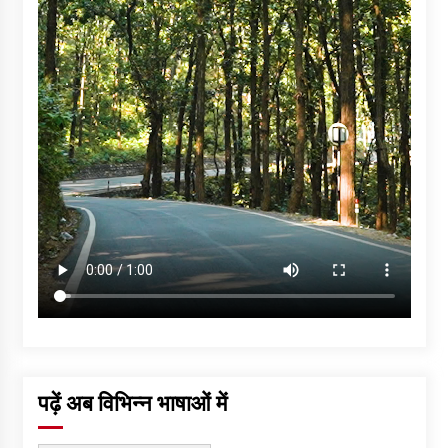
पढ़ें अब विभिन्न भाषाओं में