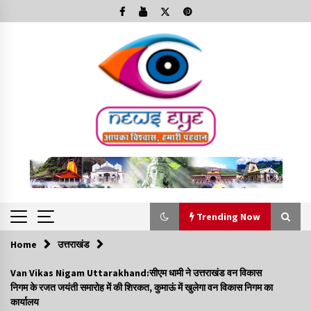
Skip
to
content
Trending Now
Home
उत्तराखंड
Trending Now
Van Vikas Nigam Uttarakhand:सीएम धामी ने उत्तराखंड वन विकास
निगम के रजत जयंती समारोह में की शिरकत, कुमाऊं में खुलेगा वन विकास निगम का
Minorities Rights Day : विश्व अल्पसंख्यक अधिकार दिवस
कार्यालय
कार्यक्रम में शामिल हुए सीएम,आधुनिक मदरसों का नाम अब्दुल कलाम के नाम