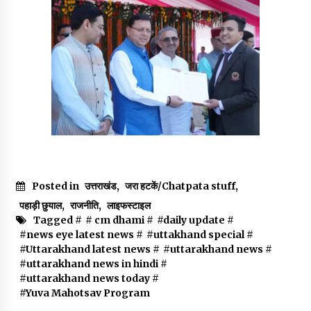
May 10, 2022
Thought Of The Day 9 May
May 9, 2022
Posted in
उत्तराखंड
,
जरा हटकें/Chatpata stuff
,
पहाड़ी छुयाल
,
राजनीति
,
लाइफस्टाइल
Tagged #
# cm dhami
#
#daily update
#
#news eye latest news
#
#uttakhand special
#
#Uttarakhand latest news
#
#uttarakhand news
#
#uttarakhand news in hindi
#
#uttarakhand news today
#
#Yuva Mahotsav Program