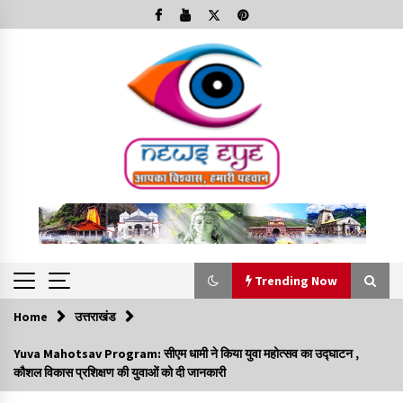
Skip
to
content
Trending Now
Home
उत्तराखंड
Trending Now
Yuva Mahotsav Program: सीएम धामी ने किया युवा महोत्सव का उद्घाटन ,
कौशल विकास प्रशिक्षण की युवाओं को दी जानकारी
Minorities Rights Day : विश्व अल्पसंख्यक अधिकार दिवस
कार्यक्रम में शामिल हुए सीएम,आधुनिक मदरसों का नाम अब्दुल कलाम के नाम