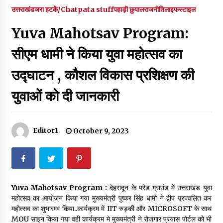
पर रखने की घोषणा
उत्तराखंड
जरा हटकें/Chatpata stuff
पहाड़ी छुयाल
राजनीति
लाइफस्टाइल
December 18, 2023
Yuva Mahotsav Program:
Thought Of The Day 7 September
September 7, 2023
सीएम धामी ने किया युवा महोत्सव का
उद्घाटन , कौशल विकास प्रशिक्षण की
Thought Of The Day 6 September
युवाओं को दी जानकारी
September 6, 2023
Thought Of The Day 18 May
Editor1
October 9, 2023
May 18, 2022
Thought Of The Day 17 May
May 17, 2022
Yuva Mahotsav Program :
देहरादून के परेड ग्राउंड में उत्तराखंड युवा
महोत्सव का आयोजन किया गया मुख्यमंत्री पुष्कर सिंह धामी ने द्वीप प्रज्वलित कर
महोत्सव का शुभारम्भ किया..कार्यक्रम में IIT रुड़की और MICROSOFT के साथ
Thought Of The Day 16 May
MOU साइन किया गया वही कार्यक्रम मे मुख्यमंत्री ने रोजगार प्रयास पोर्टल को भी