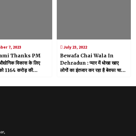
er 7, 2023
July 23, 2022
ami Thanks PM
Bewafa Chai Wala In
द्योगिक विकास के लिए
Dehradun : प्यार में धोखा खाए
 को 1164 करोड़ की
लोगों का इंतजार कर रहा है बेवफा चाय
 धनराशि, CM धामी ने PM
वाला, दिल टूटे आशिकों को मिलता है
 जताया आभार
हैवी डिस्‍काउंट
ar,