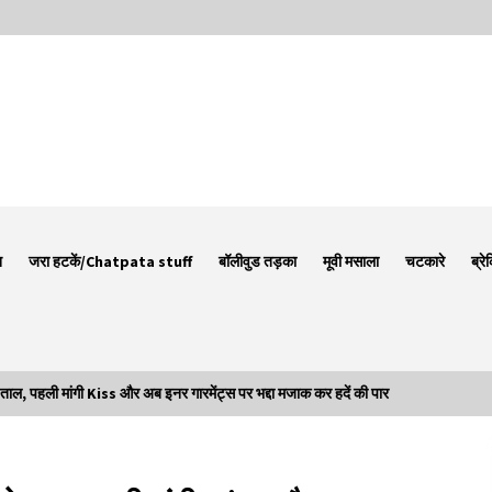
न
जरा हटकें/Chatpata stuff
बॉलीवुड तड़का
मूवी मसाला
चटकारे
ब्रे
ल, पहली मांगी Kiss और अब इनर गारमेंट्स पर भद्दा मजाक कर हदें की पार
Thought Of The Day 7 September