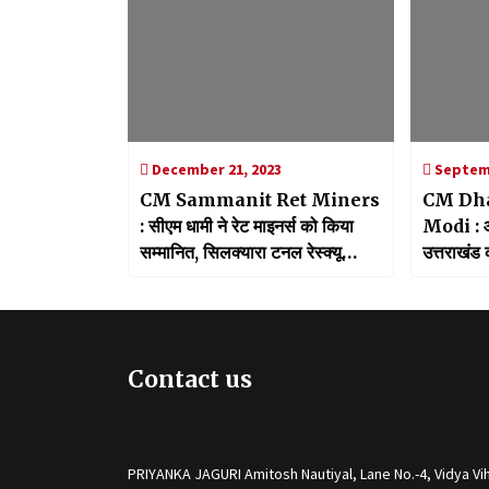
December 21, 2023
Septemb
CM Sammanit Ret Miners
CM Dh
: सीएम धामी ने रेट माइनर्स को किया
Modi : औ
सम्मानित, सिलक्यारा टनल रेस्क्यू
उत्तराखंड
ऑपरेशन में निभाई थी महत्वपूर्ण भूमिका
अतिरिक्त
Modi का
Contact us
PRIYANKA JAGURI Amitosh Nautiyal, Lane No.-4, Vidya Vih