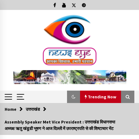
Skip
to
content
Trending Now
Home
उत्तराखंड
Trending Now
Assembly Speaker Met Vice President : उत्तराखंड विधानसभा
अध्यक्ष ऋतु खंडूडी भूषण ने आज दिल्ली में उपराष्ट्रपति से की शिष्टाचार भेंट
Minorities Rights Day : विश्व अल्पसंख्यक अधिकार दिवस
कार्यक्रम में शामिल हुए सीएम,आधुनिक मदरसों का नाम अब्दुल कलाम के नाम