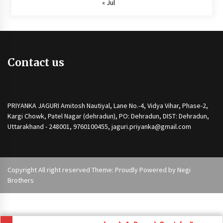
« Jul
Contact us
PRIYANKA JAGURI Amitosh Nautiyal, Lane No.-4, Vidya Vihar, Phase-2,
Kargi Chowk, Patel Nagar (dehradun), PO: Dehradun, DIST: Dehradun,
Uttarakhand - 248001, 9760100455, jaguri.priyanka@gmail.com
Copyright All right reserved Theme: Proudly Powered by
Negi
Brothers