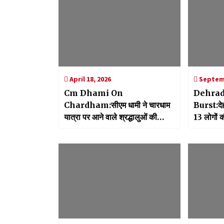
April 18, 2026
Septemb
Cm Dhami On
Dehrad
Chardham:सीएम धामी ने चारधाम
Burst:देहर
यात्रा पर आने वाले श्रद्धालुओं की
13 लोगों क
मंगलमय यात्रा की दी शुभकामनाएं’,
सुरक्षित यात्रा सरकार की प्राथमिकता