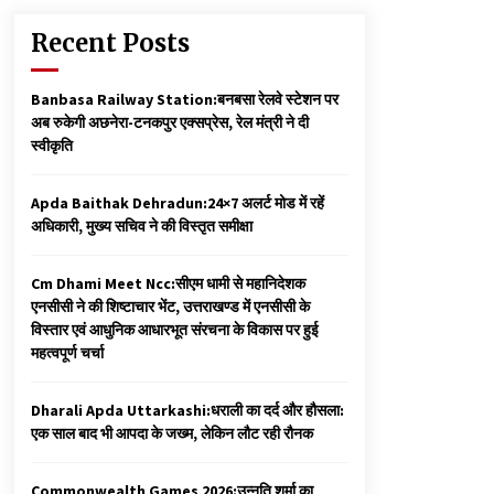
Recent Posts
Banbasa Railway Station:बनबसा रेलवे स्टेशन पर
अब रुकेगी अछनेरा-टनकपुर एक्सप्रेस, रेल मंत्री ने दी
स्वीकृति
Apda Baithak Dehradun:24×7 अलर्ट मोड में रहें
अधिकारी, मुख्य सचिव ने की विस्तृत समीक्षा
Cm Dhami Meet Ncc:सीएम धामी से महानिदेशक
एनसीसी ने की शिष्टाचार भेंट, उत्तराखण्ड में एनसीसी के
विस्तार एवं आधुनिक आधारभूत संरचना के विकास पर हुई
महत्वपूर्ण चर्चा
Dharali Apda Uttarkashi:धराली का दर्द और हौसला:
एक साल बाद भी आपदा के जख्म, लेकिन लौट रही रौनक
Commonwealth Games 2026:उन्नति शर्मा का