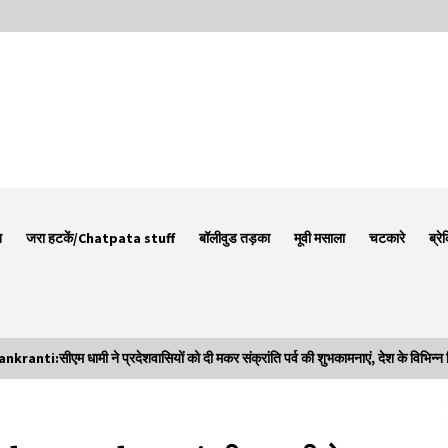
न
जरा हटकें/Chatpata stuff
बॉलीवुड तड़का
मूवी मसाला
चटकारे
ब्रे
ीएम धामी ने प्रदेशवासियों को दी मकर संक्रांति पर्व की शुभकामनाएं, देश के विभिन्न हिस्स
Thought Of The Day 7 September