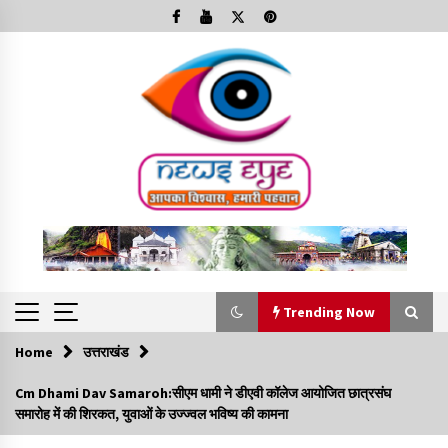
Skip
to
content
Trending Now
Home
उत्तराखंड
Trending Now
Cm Dhami Dav Samaroh:सीएम धामी ने डीएवी कॉलेज आयोजित छात्रसंघ
समारोह में की शिरकत, युवाओं के उज्ज्वल भविष्य की कामना
Minorities Rights Day : विश्व अल्पसंख्यक अधिकार दिवस
कार्यक्रम में शामिल हुए सीएम,आधुनिक मदरसों का नाम अब्दुल कलाम के नाम