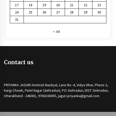
17
18
19
20
21
22
23
24
25
26
27
28
29
30
31
« Jul
Contact us
PRIYANKA JAGURI Amitosh Nautiyal, Lane No.-4, Vidya Vihar, Phase-2,
Kargi Chowk, Patel Nagar (dehradun), PO: Dehradun, DIST: Dehradun,
Uttarakhand - 248001, 9760100455, jaguri.priyanka@gmail.com