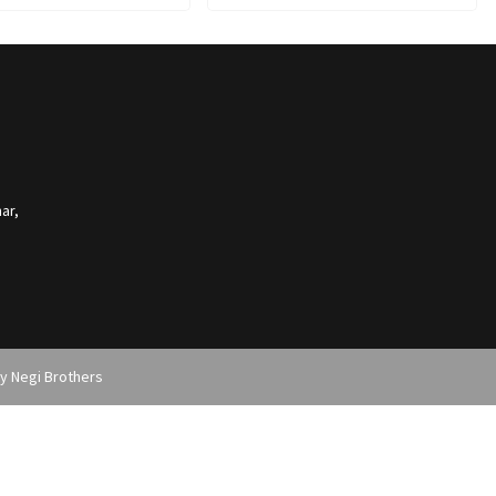
, शासनादेश जारी
आवास कूच,पुलिस से हुई धक्का-मुक्की
ar,
by
Negi Brothers