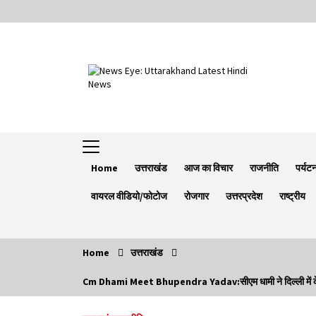
Skip
to
content
Home
उत्तराखंड
आज का विचार
राजनीति
पर्यट
वायरल वीडियो/फोटोज
रोजगार
उत्तरप्रदेश
राष्ट्रीय
Home
उत्तराखंड
Trending Now
Cm Dhami Meet Bhupendra Yadav:सीएम धामी ने दिल्ली में केंद्रीय मंत
Minorities Rights Day : विश्व अल्पसंख्यक
अधिकार दिवस कार्यक्रम में शामिल हुए सीएम,आधुनिक