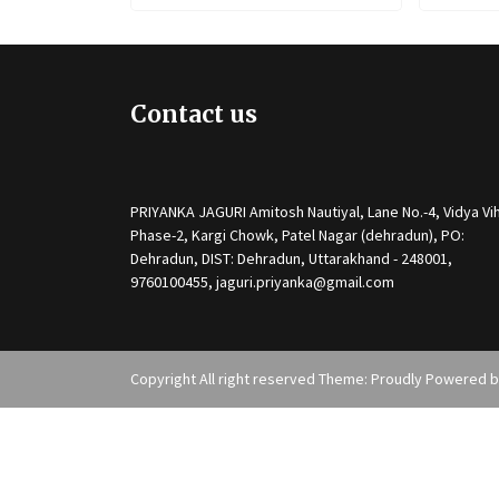
पर लगाई रोक
टैक्स फ्री
Contact us
PRIYANKA JAGURI Amitosh Nautiyal, Lane No.-4, Vidya Vih
Phase-2, Kargi Chowk, Patel Nagar (dehradun), PO:
Dehradun, DIST: Dehradun, Uttarakhand - 248001,
9760100455, jaguri.priyanka@gmail.com
Copyright All right reserved Theme: Proudly Powered 