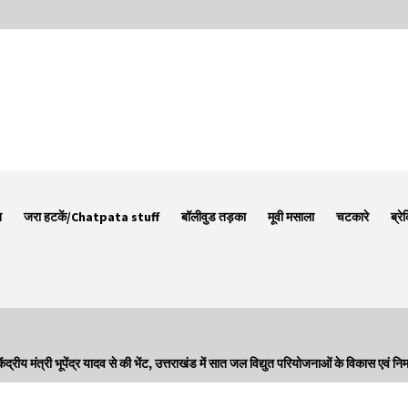
न
जरा हटकें/Chatpata stuff
बॉलीवुड तड़का
मूवी मसाला
चटकारे
ब्रे
्री भूपेंद्र यादव से की भेंट, उत्तराखंड में सात जल विद्युत परियोजनाओं के विकास एवं निर्मा
Thought Of The Day 7 September