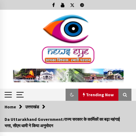
Skip
to
content
Trending Now
Home
उत्तराखंड
Trending Now
Da Uttarakhand Government:राज्य सरकार के कार्मिकों का बढ़ा महंगाई
भत्ता, सीएम धामी ने किया अनुमोदन
Minorities Rights Day : विश्व अल्पसंख्यक अधिकार दिवस
कार्यक्रम में शामिल हुए सीएम,आधुनिक मदरसों का नाम अब्दुल कलाम के नाम