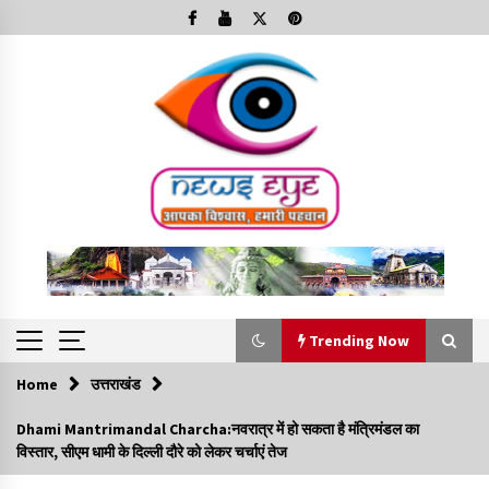
Skip
to
content
Trending Now
Home
उत्तराखंड
Trending Now
Dhami Mantrimandal Charcha:नवरात्र में हो सकता है मंत्रिमंडल का
विस्तार, सीएम धामी के दिल्ली दौरे को लेकर चर्चाएं तेज
Minorities Rights Day : विश्व अल्पसंख्यक अधिकार दिवस
कार्यक्रम में शामिल हुए सीएम,आधुनिक मदरसों का नाम अब्दुल कलाम के नाम