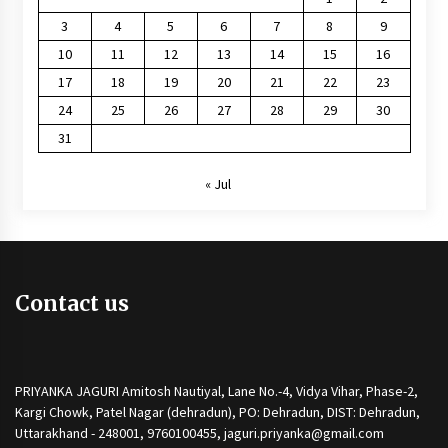
3
4
5
6
7
8
9
10
11
12
13
14
15
16
17
18
19
20
21
22
23
24
25
26
27
28
29
30
31
« Jul
Contact us
PRIYANKA JAGURI Amitosh Nautiyal, Lane No.-4, Vidya Vihar, Phase-2,
Kargi Chowk, Patel Nagar (dehradun), PO: Dehradun, DIST: Dehradun,
Uttarakhand - 248001, 9760100455, jaguri.priyanka@gmail.com