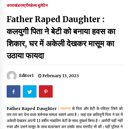
पर रखने की घोषणा
उत्तराखंड
राष्ट्रीय
हेल्थ बुलेटिन
December 18, 2023
Father Raped Daughter :
Thought Of The Day 7 September
September 7, 2023
कलयुगी पिता ने बेटी को बनाया हवस का
शिकार, घर में अकेली देखकर मासूम का
Thought Of The Day 6 September
उठाया फायदा
September 6, 2023
Thought Of The Day 18 May
Editor1
February 13, 2023
May 18, 2022
Thought Of The Day 17 May
May 17, 2022
Father Raped Daughter
:
रामनगर
से पिता और बेटी के पवित्र रिश्ते को
तार तार कर देना वाला शर्मनाक मामला सामने आया है। जहां एक कलियुगी पिता ने घर में
अकेली देखकर अपनी 11 वर्षीय नाबालिग बेटी के साथ दुष्कर्म किया है। आरोपी यहीं नहीं
Thought Of The Day 16 May
रुका और उसने मासूम के साथ बलात्कार कर उसके साथ मारपीट भी की। वहीं पुलिस ने