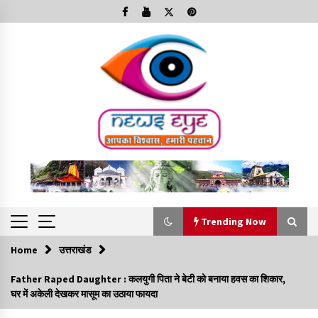
Skip
to
content
Trending Now
Home
उत्तराखंड
Trending Now
Father Raped Daughter : कलयुगी पिता ने बेटी को बनाया हवस का शिकार,
घर में अकेली देखकर मासूम का उठाया फायदा
Minorities Rights Day : विश्व अल्पसंख्यक अधिकार दिवस
कार्यक्रम में शामिल हुए सीएम,आधुनिक मदरसों का नाम अब्दुल कलाम के नाम