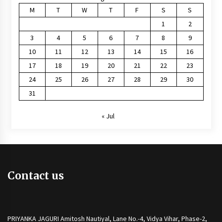
M
T
W
T
F
S
S
1
2
3
4
5
6
7
8
9
10
11
12
13
14
15
16
17
18
19
20
21
22
23
24
25
26
27
28
29
30
31
« Jul
Contact us
PRIYANKA JAGURI Amitosh Nautiyal, Lane No.-4, Vidya Vihar, Phase-2,