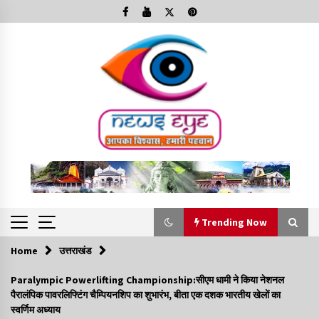
Skip
to
content
Trending Now
Home
उत्तराखंड
Trending Now
Paralympic Powerlifting Championship:सीएम धामी ने किया नेशनल
पैरालंपिक पावरलिफ्टिंग चैम्पियनशिप का शुभारंभ, बीता एक दशक भारतीय खेलों का
Minorities Rights Day : विश्व अल्पसंख्यक अधिकार दिवस
स्वर्णिम अध्याय
कार्यक्रम में शामिल हुए सीएम,आधुनिक मदरसों का नाम अब्दुल कलाम के नाम