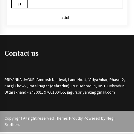
31
« Jul
Contact us
PRIYANKA JAGURI Amitosh Nautiyal, Lane No.-4, Vidya Vihar, Phase-2,
Kargi Chowk, Patel Nagar (dehradun), PO: Dehradun, DIST: Dehradun,
Uttarakhand - 248001, 9760100455, jaguri.priyanka@gmail.com
Copyright All right reserved Theme: Proudly Powered by
Negi
Brothers