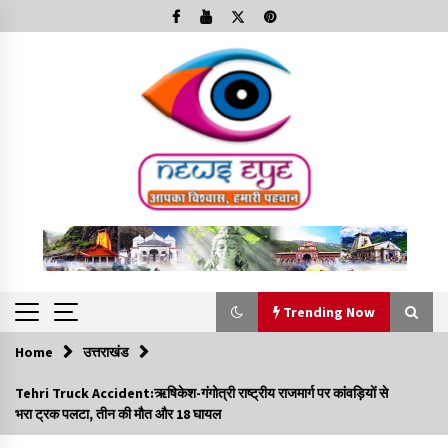
Skip
to
content
Trending Now
Home
उत्तराखंड
Trending Now
Tehri Truck Accident:ऋषिकेश-गंगोत्री राष्ट्रीय राजमार्ग पर कांवड़ियों से
भरा ट्रक पलटा, तीन की मौत और 18 घायल
Minorities Rights Day : विश्व अल्पसंख्यक अधिकार दिवस
कार्यक्रम में शामिल हुए सीएम,आधुनिक मदरसों का नाम अब्दुल कलाम के नाम