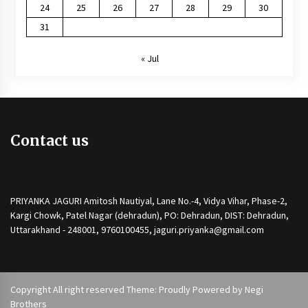
24
25
26
27
28
29
30
31
« Jul
Contact us
PRIYANKA JAGURI Amitosh Nautiyal, Lane No.-4, Vidya Vihar, Phase-2,
Kargi Chowk, Patel Nagar (dehradun), PO: Dehradun, DIST: Dehradun,
Uttarakhand - 248001, 9760100455, jaguri.priyanka@gmail.com
Copyright All right reserved Theme: Proudly Powered by
Negi
Brothers