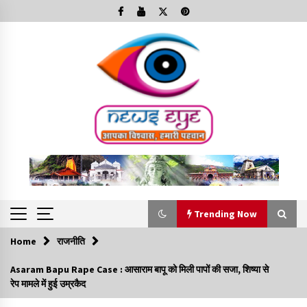
Skip
to
content
Trending Now
Home
राजनीति
Trending Now
Asaram Bapu Rape Case : आसाराम बापू को मिली पापों की सजा, शिष्या से
रेप मामले में हुई उम्रकैद
Minorities Rights Day : विश्व अल्पसंख्यक अधिकार दिवस
कार्यक्रम में शामिल हुए सीएम,आधुनिक मदरसों का नाम अब्दुल कलाम के नाम