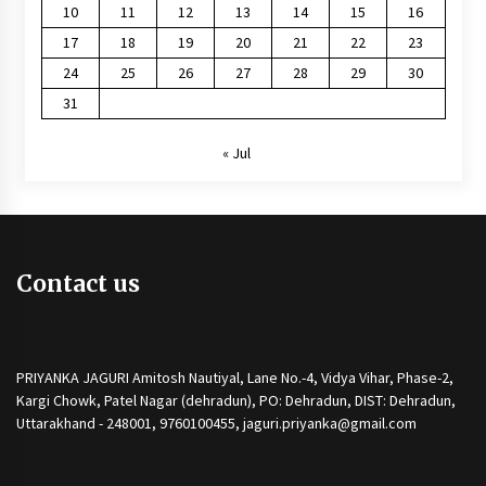
10
11
12
13
14
15
16
17
18
19
20
21
22
23
24
25
26
27
28
29
30
31
« Jul
Contact us
PRIYANKA JAGURI Amitosh Nautiyal, Lane No.-4, Vidya Vihar, Phase-2,
Kargi Chowk, Patel Nagar (dehradun), PO: Dehradun, DIST: Dehradun,
Uttarakhand - 248001, 9760100455, jaguri.priyanka@gmail.com