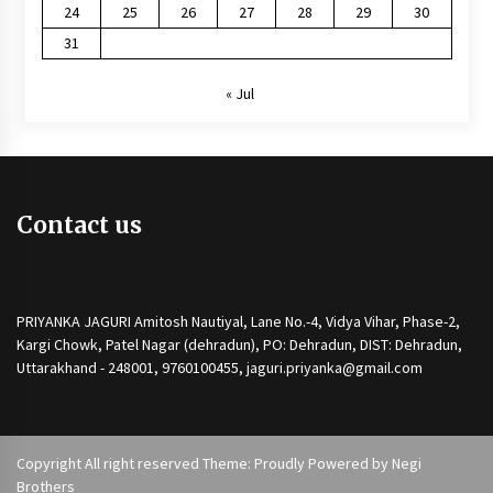
24
25
26
27
28
29
30
31
« Jul
Contact us
PRIYANKA JAGURI Amitosh Nautiyal, Lane No.-4, Vidya Vihar, Phase-2,
Kargi Chowk, Patel Nagar (dehradun), PO: Dehradun, DIST: Dehradun,
Uttarakhand - 248001, 9760100455, jaguri.priyanka@gmail.com
Copyright All right reserved Theme: Proudly Powered by
Negi
Brothers