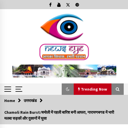
Skip
to
content
Trending Now
Home
उत्तराखंड
Trending Now
Chamoli Rain Burst:चमोली में पहली बारिश बनी आफत, नारायणबगड में भारी
मलबा सड़कों और दुकानों में घुसा
Minorities Rights Day : विश्व अल्पसंख्यक अधिकार दिवस
कार्यक्रम में शामिल हुए सीएम,आधुनिक मदरसों का नाम अब्दुल कलाम के नाम