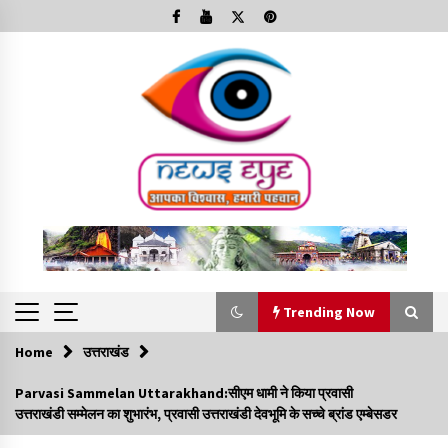
Skip
to
content
Trending Now
Home
उत्तराखंड
Trending Now
Parvasi Sammelan Uttarakhand:सीएम धामी ने किया प्रवासी
उत्तराखंडी सम्मेलन का शुभारंभ, प्रवासी उत्तराखंडी देवभूमि के सच्चे ब्रांड एम्बेसडर
Minorities Rights Day : विश्व अल्पसंख्यक अधिकार दिवस
कार्यक्रम में शामिल हुए सीएम,आधुनिक मदरसों का नाम अब्दुल कलाम के नाम