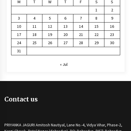
M
T
W
T
F
S
S
1
2
3
4
5
6
7
8
9
10
11
12
13
14
15
16
17
18
19
20
21
22
23
24
25
26
27
28
29
30
31
« Jul
Contact us
PRIYANKA JAGURI Amitosh Nautiyal, Lane No.-4, Vidya Vihar, Phase-2,
Kargi Chowk, Patel Nagar (dehradun), PO: Dehradun, DIST: Dehradun,