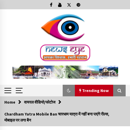
Skip
to
content
Trending Now
Home
वायरल वीडियो/फोटोज
Trending Now
Chardham Yatra Mobile Ban चारधाम यात्रा में नहीं बना पाएंगे रील्स,
मोबाइल पर लगा बैन
Minorities Rights Day : विश्व अल्पसंख्यक अधिकार दिवस
कार्यक्रम में शामिल हुए सीएम,आधुनिक मदरसों का नाम अब्दुल कलाम के नाम