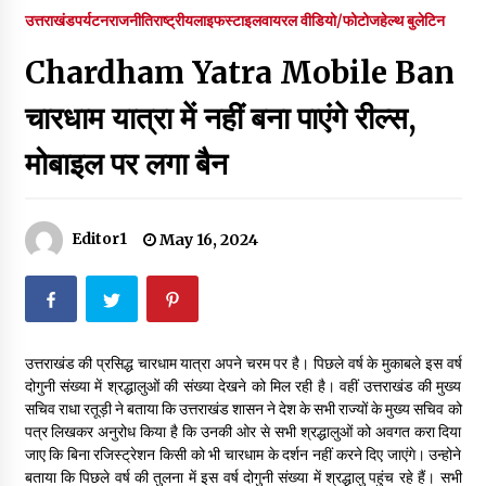
पर रखने की घोषणा
उत्तराखंड
पर्यटन
राजनीति
राष्ट्रीय
लाइफस्टाइल
वायरल वीडियो/फोटोज
हेल्थ बुलेटिन
December 18, 2023
Chardham Yatra Mobile Ban
Thought Of The Day 7 September
September 7, 2023
चारधाम यात्रा में नहीं बना पाएंगे रील्स,
मोबाइल पर लगा बैन
Thought Of The Day 6 September
September 6, 2023
Editor1
May 16, 2024
Thought Of The Day 18 May
May 18, 2022
उत्तराखंड की प्रसिद्ध चारधाम यात्रा अपने चरम पर है। पिछले वर्ष के मुकाबले इस वर्ष
Thought Of The Day 17 May
दोगुनी संख्या में श्रद्धालुओं की संख्या देखने को मिल रही है। वहीं उत्तराखंड की मुख्य
May 17, 2022
सचिव राधा रतूड़ी ने बताया कि उत्तराखंड शासन ने देश के सभी राज्यों के मुख्य सचिव को
पत्र लिखकर अनुरोध किया है कि उनकी ओर से सभी श्रद्धालुओं को अवगत करा दिया
जाए कि बिना रजिस्ट्रेशन किसी को भी चारधाम के दर्शन नहीं करने दिए जाएंगे। उन्होने
Thought Of The Day 16 May
बताया कि पिछले वर्ष की तुलना में इस वर्ष दोगुनी संख्या में श्रद्धालु पहुंच रहे हैं। सभी