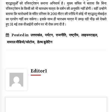
May 16, 2022
श्रद्धालुओँ को रजिस्ट्रेशन कराना अनिवार्य है। मुख्य सचिव ने बताया कि बिना
रजिस्ट्रेशन के किसी को भी चारधाम यात्रा के दर्शन की अनुमति नहीं होगी। वहीं उन्होने
बताया कि चारोधामों के मंदिर परिसर के 200 मीटर की परीधि में कोई भी श्रद्धालु मोबाईल
का प्रयोग नहीं कर सकेगा। इसके साथ ही चारधाम यात्रा में उमड़ रही भीड़ को देखते
Thought Of The Day 14 May
हुए 31 मई तक वीआईपी दर्शन पर भी रोक लगा दी है।
May 14, 2022
Posted in
उत्तराखंड
,
पर्यटन
,
राजनीति
,
राष्ट्रीय
,
लाइफस्टाइल
,
वायरल वीडियो/फोटोज
,
हेल्थ बुलेटिन
Thought Of The Day 13 May
May 13, 2022
Thought Of The Day 12 May
Editor1
May 12, 2022
Thought Of The Day 11 May
May 11, 2022
Thought Of The Day 10 May